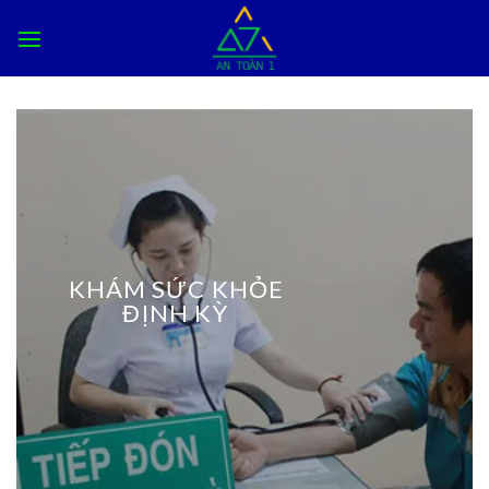
Skip
to
content
KHÁM SỨC KHỎE
ĐỊNH KỲ