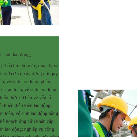
ệ sinh lao động;
ng: Tổ chức bộ máy, quản lý và
động ở cơ sở; xây dựng nội quy,
àn, vệ sinh lao động; phân
tác an toàn, vệ sinh lao động;
 kiến thức cơ bản về yếu tố
i thiện điều kiện lao động;
an toàn, vệ sinh lao động hằng
g kế hoạch ứng cứu khẩn cấp;
inh lao động; nghiệp vụ công