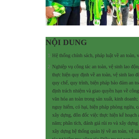
NỘI DUNG
Hệ thống chính sách, pháp luật về an toàn, v
Nghiệp vụ công tác an toàn, vệ sinh lao độ
thực hiện quy định về an toàn, vệ sinh lao 
quy chế, quy trình, biện pháp bảo đảm an to
định trách nhiệm và giao quyền hạn về công 
văn hóa an toàn trong sản xuất, kinh doanh;
nguy hiểm, có hại, biện pháp phòng ngừa, cả
xây dựng, đôn đốc việc thực hiện kế hoạch 
năm; phân tích, đánh giá rủi ro và xây dựn
xây dựng hệ thống quản lý về an toàn, vệ s