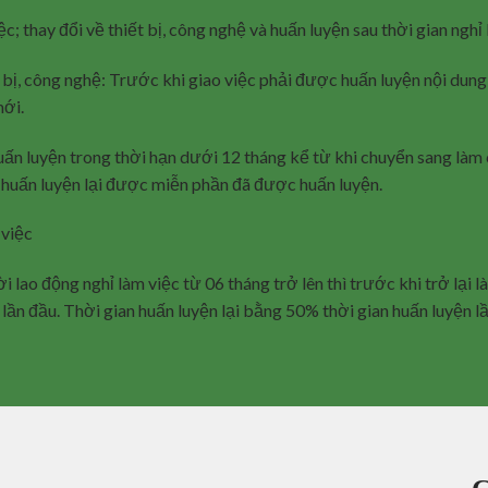
c; thay đổi về thiết bị, công nghệ và huấn luyện sau thời gian nghỉ
t bị, công nghệ: Trước khi giao việc phải được huấn luyện nội dung
mới.
 luyện trong thời hạn dưới 12 tháng kể từ khi chuyển sang làm 
ng huấn luyện lại được miễn phần đã được huấn luyện.
 việc
lao động nghỉ làm việc từ 06 tháng trở lên thì trước khi trở lại 
 lần đầu. Thời gian huấn luyện lại bằng 50% thời gian huấn luyện l