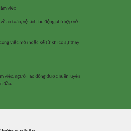
 làm việc
 về an toàn, vệ sinh lao động phù hợp với
công việc mới hoặc kể từ khi có sự thay
làm việc, người lao động được huấn luyện
ần đầu.