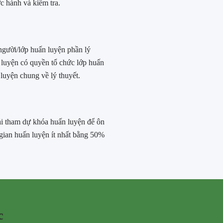
ực hành và kiểm tra.
gười/lớp huấn luyện phần lý
 luyện có quyền tổ chức lớp huấn
luyện chung về lý thuyết.
ải tham dự khóa huấn luyện để ôn
 gian huấn luyện ít nhất bằng 50%
c