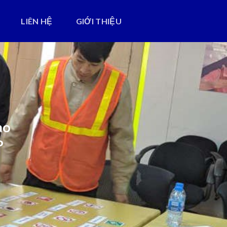
LIÊN HỆ
GIỚI THIỆU
ao
P