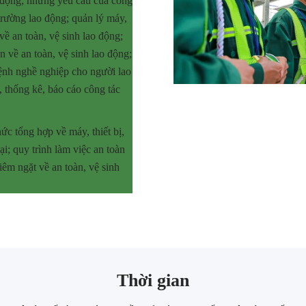
ao động; những yêu cầu của công
trường lao động; quản lý máy,
 về an toàn, vệ sinh lao động;
n về an toàn, vệ sinh lao động;
ệnh nghề nghiệp cho người lao
, thống kê, báo cáo công tác
c tổng hợp về máy, thiết bị,
ại; quy trình làm việc an toàn
hiêm ngặt về an toàn, vệ sinh
Thời gian