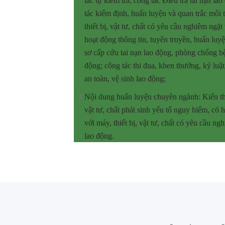
tác tự kiểm tra; công tác Điều tra tai nạn l
tác kiểm định, huấn luyện và quan trắc môi 
thiết bị, vật tư, chất có yêu cầu nghiêm ngặt
hoạt động thông tin, tuyên truyền, huấn luyệ
sơ cấp cứu tai nạn lao động, phòng chống b
động; công tác thi đua, khen thưởng, kỷ luật
an toàn, vệ sinh lao động;
Nội dung huấn luyện chuyên ngành: Kiến thứ
vật tư, chất phát sinh yếu tố nguy hiểm, có h
với máy, thiết bị, vật tư, chất có yêu cầu ng
lao động.