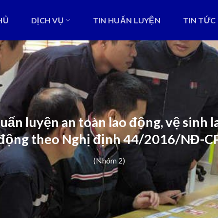
HỦ
DỊCH VỤ
TIN HUẤN LUYỆN
TIN TỨC
uấn luyện an toàn lao động, vệ sinh l
động theo Nghị định 44/2016/NĐ-C
(Nhóm 2)