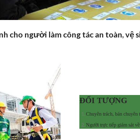
h cho người làm công tác an toàn, vệ s
ĐỐI TƯỢNG
Chuyên trách, bán chuyên tr
Người trực tiếp giám sát về 