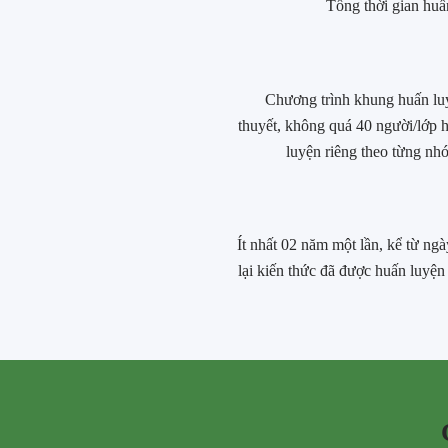
Tổng thời gian huấn
Chương trình khung huấn lu
thuyết, không quá 40 người/lớp 
luyện riêng theo từng nh
Ít nhất 02 năm một lần, kể từ n
lại kiến thức đã được huấn luyện