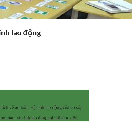
inh lao động
ách về an toàn, vệ sinh lao động của cơ sở;
an toàn, vệ sinh lao động tại nơi làm việc.