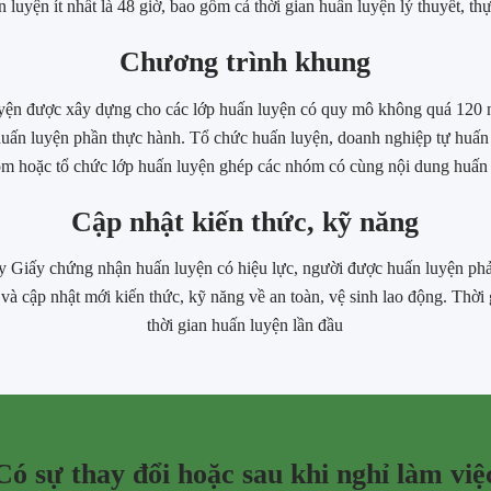
 luyện ít nhất là 48 giờ, bao gồm cả thời gian huấn luyện lý thuyết, th
Chương trình khung
yện được xây dựng cho các lớp huấn luyện có quy mô không quá 120 n
huấn luyện phần thực hành. Tổ chức huấn luyện, doanh nghiệp tự huấn
óm hoặc tổ chức lớp huấn luyện ghép các nhóm có cùng nội dung huấn 
Cập nhật kiến thức, kỹ năng
gày Giấy chứng nhận huấn luyện có hiệu lực, người được huấn luyện ph
 và cập nhật mới kiến thức, kỹ năng về an toàn, vệ sinh lao động. Thời
thời gian huấn luyện lần đầu
Có sự thay đổi hoặc sau khi nghỉ làm việ